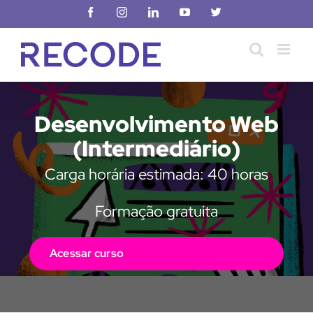
Ir
Facebook
Instagram
LinkedIn
YouTube
X
para
o
conteúdo
Desenvolvimento Web
(Intermediário)
Carga horária estimada: 40 horas
Formação gratuita
Acessar curso