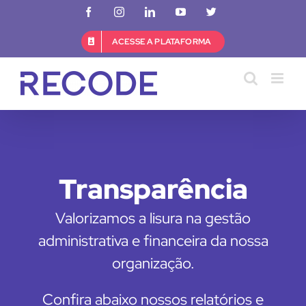
Ir
Facebook
Instagram
LinkedIn
YouTube
X
para
o
ACESSE A PLATAFORMA
conteúdo
Transparência
Valorizamos a lisura na gestão
administrativa e financeira da nossa
organização.
Confira abaixo nossos relatórios e