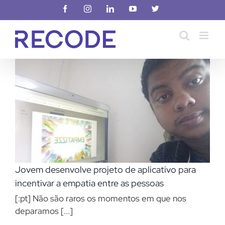
Ir
Facebook
Instagram
LinkedIn
YouTube
X
para
o
conteúdo
Jovem desenvolve projeto de aplicativo para
incentivar a empatia entre as pessoas
[:pt] Não são raros os momentos em que nos
deparamos [...]