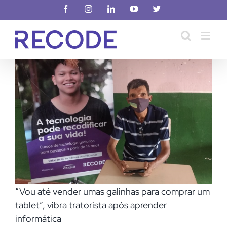
Ir
Facebook
Instagram
LinkedIn
YouTube
X
para
o
conteúdo
“Vou até vender umas galinhas para comprar um
tablet”, vibra tratorista após aprender
informática