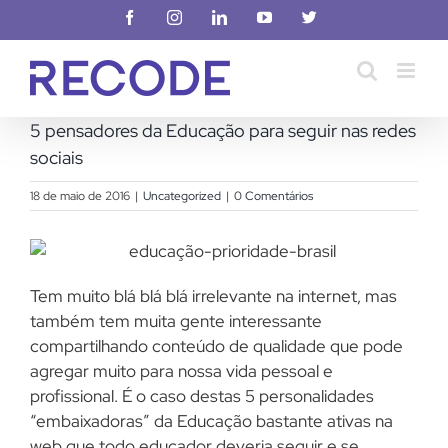
Ir
Facebook
Instagram
LinkedIn
YouTube
X
para
o
conteúdo
5 pensadores da Educação para seguir nas redes
sociais
18 de maio de 2016
|
Uncategorized
|
0 Comentários
Tem muito blá blá blá irrelevante na internet, mas
também tem muita gente interessante
compartilhando conteúdo de qualidade que pode
agregar muito para nossa vida pessoal e
profissional. É o caso destas 5 personalidades
“embaixadoras” da Educação bastante ativas na
web que todo educador deveria seguir e se