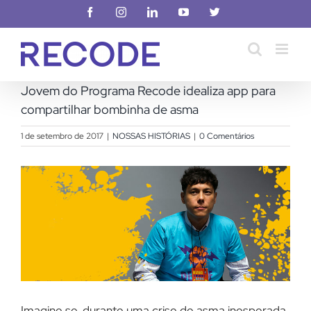
Ir
Facebook
Instagram
LinkedIn
YouTube
X
para
o
conteúdo
Jovem do Programa Recode idealiza app para
compartilhar bombinha de asma
1 de setembro de 2017
|
NOSSAS HISTÓRIAS
|
0 Comentários
View
Larger
Image
Imagine se, durante uma crise de asma inesperada,