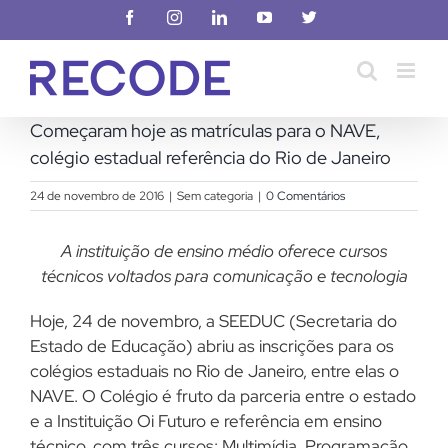
Ir
Facebook
Instagram
LinkedIn
YouTube
X
para
o
conteúdo
Começaram hoje as matrículas para o NAVE,
colégio estadual referência do Rio de Janeiro
24 de novembro de 2016
|
Sem categoria
|
0 Comentários
A instituição de ensino médio oferece cursos
técnicos voltados para comunicação e tecnologia
Hoje, 24 de novembro, a SEEDUC (Secretaria do
Estado de Educação) abriu as inscrições para os
colégios estaduais no Rio de Janeiro, entre elas o
NAVE. O Colégio é fruto da parceria entre o estado
e a Instituição Oi Futuro e referência em ensino
técnico, com três cursos: Multimídia, Programação