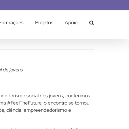
Formações
Projetos
Apoie
 de jovens
ndedorismo social dos jovens, conferimos
ema #FeelTheFuture, o encontro se tornou
ade, ciência, empreendedorismo e