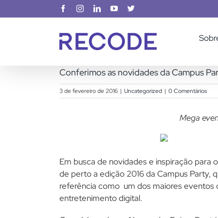
Ir
Facebook
Instagram
LinkedIn
YouTube
X
para
o
Sobr
conteúdo
Conferimos as novidades da Campus Par
3 de fevereiro de 2016
|
Uncategorized
|
0 Comentários
Mega even
Em busca de novidades e inspiração para o
de perto a edição 2016 da Campus Party, q
referência como um dos maiores eventos de
entretenimento digital.