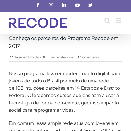
Ir
Facebook
Instagram
LinkedIn
YouTube
X
para
o
conteúdo
Conheça os parceiros do Programa Recode em
2017
22 de setembro de 2017
|
Sem categoria
|
0 Comentários
Nosso programa leva empoderamento digital para
jovens de todo o Brasil por meio de uma rede
de 105 intuições parceiras em 14 Estados e Distrito
Federal. Oferecemos cursos que ensinam a usar a
tecnologia de forma consciente, gerando impacto
social para reprogramar vidas.
Em comum, essa ampla rede atua com jovens em
situação de vulnerabilidade social. Só em 2017, mais