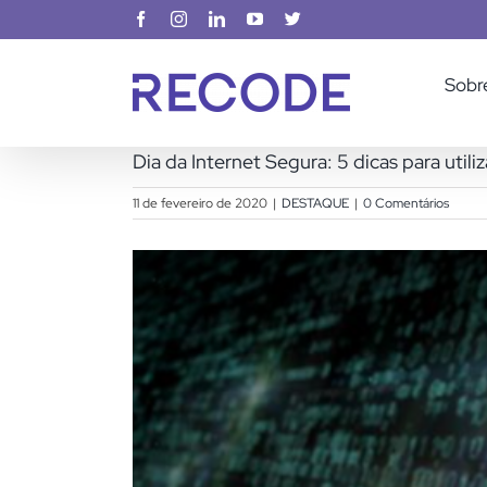
Ir
Facebook
Instagram
LinkedIn
YouTube
X
para
o
Sobr
conteúdo
Dia da Internet Segura: 5 dicas para utili
11 de fevereiro de 2020
|
DESTAQUE
|
0 Comentários
View
Larger
Image