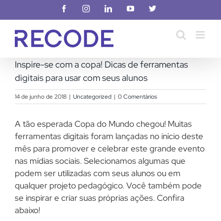
Ir
Facebook
Instagram
LinkedIn
YouTube
X
para
o
conteúdo
Inspire-se com a copa! Dicas de ferramentas
digitais para usar com seus alunos
14 de junho de 2018
|
Uncategorized
|
0 Comentários
A tão esperada Copa do Mundo chegou! Muitas
ferramentas digitais foram lançadas no início deste
mês para promover e celebrar este grande evento
nas mídias sociais. Selecionamos algumas que
podem ser utilizadas com seus alunos ou em
qualquer projeto pedagógico. Você também pode
se inspirar e criar suas próprias ações. Confira
abaixo!