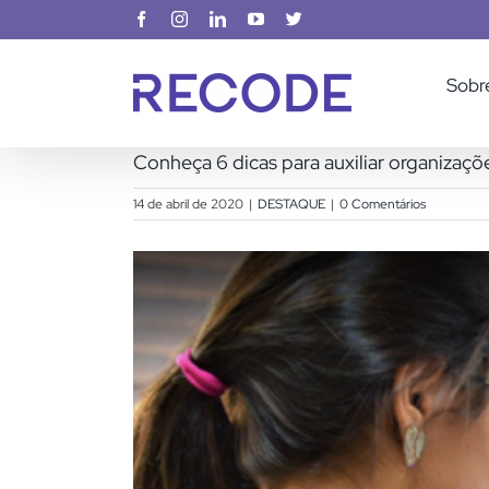
Ir
Facebook
Instagram
LinkedIn
YouTube
X
para
o
Sobr
conteúdo
Conheça 6 dicas para auxiliar organizaçõ
14 de abril de 2020
|
DESTAQUE
|
0 Comentários
View
Larger
Image