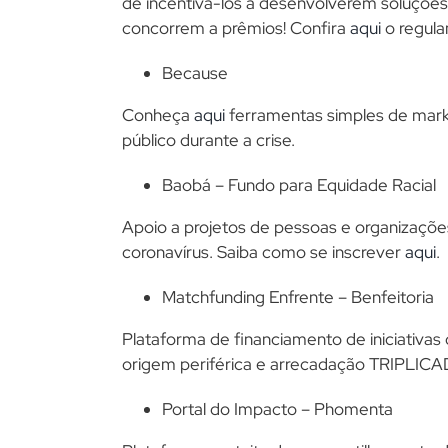
de incentivá-los a desenvolverem soluções 
concorrem a prêmios! Confira
aqui
o regula
Because
Conheça
aqui
ferramentas simples de marke
público durante a crise.
Baobá – Fundo para Equidade Racial
Apoio a projetos de pessoas e organizaç
coronavírus. Saiba como se inscrever
aqui
.
Matchfunding Enfrente – Benfeitoria
Plataforma de financiamento de iniciativas 
origem periférica e arrecadação TRIPLICADA.
Portal do Impacto – Phomenta