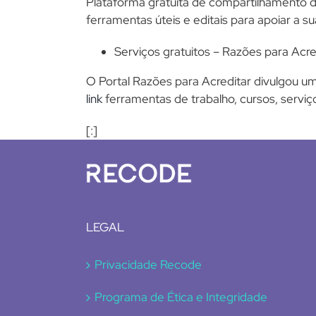
Plataforma gratuita de compartilhamento d
ferramentas úteis e editais para apoiar a 
Serviços gratuitos – Razões para Acre
O Portal Razões para Acreditar divulgou uma
link
ferramentas de trabalho, cursos, serviço
[:]
LEGAL
Privacidade Recode
Programa de Ética e Integridade