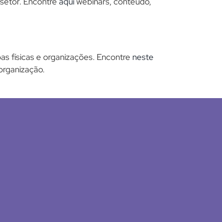
 setor. Encontre
aqui
webinars, conteúdo,
oas físicas e organizações. Encontre
neste
organização.