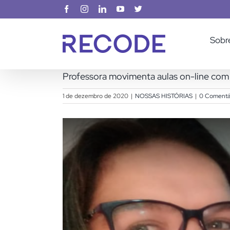
Ir
Facebook
Instagram
LinkedIn
YouTube
X
para
o
Sobr
conteúdo
Professora movimenta aulas on-line com
1 de dezembro de 2020
|
NOSSAS HISTÓRIAS
|
0 Comentá
View
Larger
Image