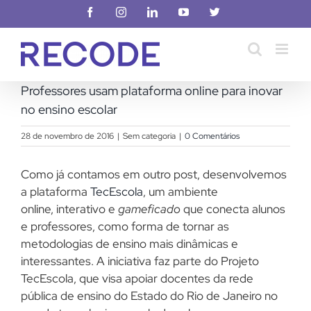
Ir
Facebook
Instagram
LinkedIn
YouTube
X
para
o
conteúdo
Professores usam plataforma online para inovar
no ensino escolar
28 de novembro de 2016
|
Sem categoria
|
0 Comentários
Como já contamos em outro post, desenvolvemos
a plataforma
TecEscola
, um ambiente
online, interativo e
gameficado
que conecta alunos
e professores, como forma de tornar as
metodologias de ensino mais dinâmicas e
interessantes. A iniciativa faz parte do Projeto
TecEscola, que visa apoiar docentes da rede
pública de ensino do Estado do Rio de Janeiro no