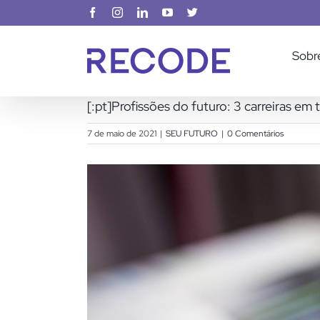
Ir
Facebook
Instagram
LinkedIn
YouTube
X
para
o
Sobr
conteúdo
[:pt]Profissões do futuro: 3 carreiras em
7 de maio de 2021
|
SEU FUTURO
|
0 Comentários
View
Larger
Image