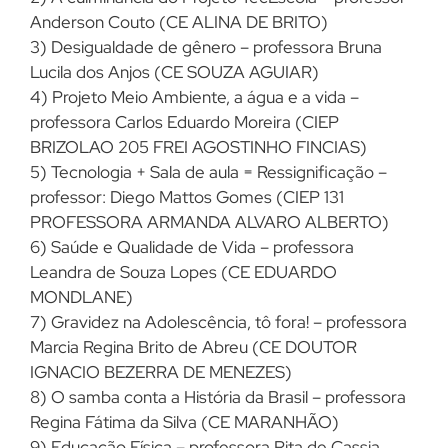
Anderson Couto (CE ALINA DE BRITO)
3) Desigualdade de gênero – professora Bruna
Lucila dos Anjos (CE SOUZA AGUIAR)
4) Projeto Meio Ambiente, a água e a vida –
professora Carlos Eduardo Moreira (CIEP
BRIZOLAO 205 FREI AGOSTINHO FINCIAS)
5) Tecnologia + Sala de aula = Ressignificação –
professor: Diego Mattos Gomes (CIEP 131
PROFESSORA ARMANDA ALVARO ALBERTO)
6) Saúde e Qualidade de Vida – professora
Leandra de Souza Lopes (CE EDUARDO
MONDLANE)
7) Gravidez na Adolescência, tô fora! – professora
Marcia Regina Brito de Abreu (CE DOUTOR
IGNACIO BEZERRA DE MENEZES)
8) O samba conta a História da Brasil – professora
Regina Fátima da Silva (CE MARANHÃO)
9) Educação Física – professora Rita de Cassia