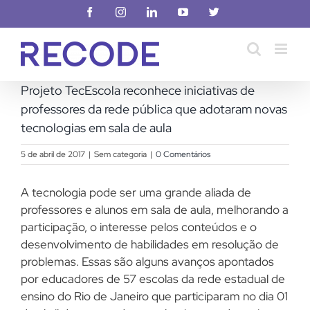
Ir
Facebook
Instagram
LinkedIn
YouTube
X
para
o
conteúdo
Projeto TecEscola reconhece iniciativas de
professores da rede pública que adotaram novas
tecnologias em sala de aula
5 de abril de 2017
|
Sem categoria
|
0 Comentários
A tecnologia pode ser uma grande aliada de
professores e alunos em sala de aula, melhorando a
participação, o interesse pelos conteúdos e o
desenvolvimento de habilidades em resolução de
problemas. Essas são alguns avanços apontados
por educadores de 57 escolas da rede estadual de
ensino do Rio de Janeiro que participaram no dia 01