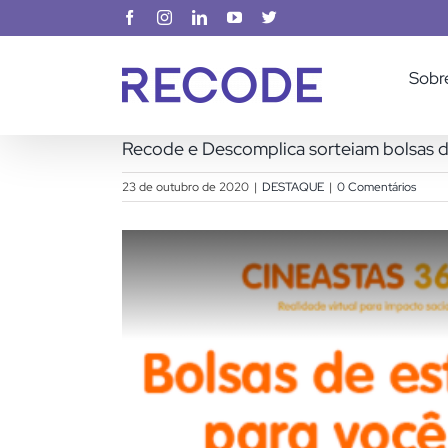
Ir
Facebook
Instagram
LinkedIn
YouTube
X
para
o
Sobr
conteúdo
Recode e Descomplica sorteiam bolsas d
23 de outubro de 2020
|
DESTAQUE
|
0 Comentários
View
Larger
Image