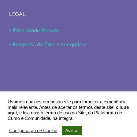
LEGAL
Privacidade Recode
Programa de Ética e Integridade
Usamos cookies em nosso site para fornecer a experiência
mais relevante. Antes de aceitar os termos deste site,
clique
aqui
, e leia nosso termo de uso do Site, da Plataforma de
© 2024 Recode
Curso e Comunidade, na íntegra.
Configuração de Cookie
Aceitar
Facebook
Instagram
LinkedIn
YouTube
X