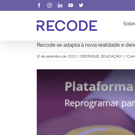
Ir
Facebook
Instagram
LinkedIn
YouTube
X
para
o
Sobr
conteúdo
Recode se adapta à nova realidade e deix
10 de setembro de 2020
|
DESTAQUE
,
EDUCAÇÃO
|
1 Com
View
Larger
Image