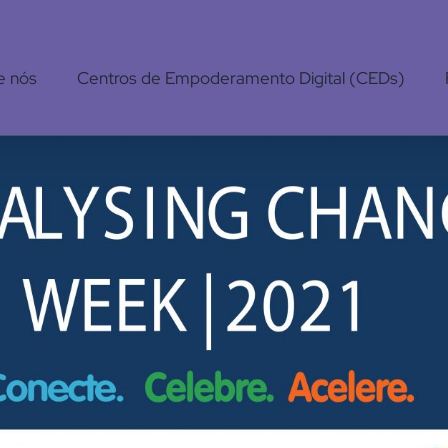
e nós
Centros de Empoderamento Digital (CEDs)