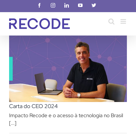
Ir
Facebook
Instagram
LinkedIn
YouTube
X
para
o
conteúdo
Carta do CEO 2024
Impacto Recode e o acesso à tecnologia no Brasil
[...]