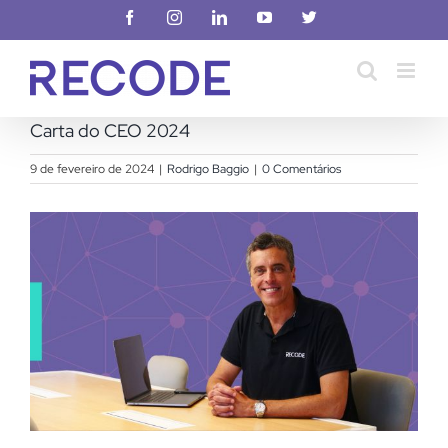
Ir
Facebook
Instagram
LinkedIn
YouTube
X
para
o
conteúdo
Carta do CEO 2024
9 de fevereiro de 2024
|
Rodrigo Baggio
|
0 Comentários
View
Larger
Image