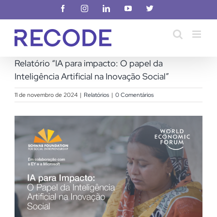
Ir
Facebook
Instagram
LinkedIn
YouTube
X
para
o
conteúdo
Relatório “IA para impacto: O papel da
Inteligência Artificial na Inovação Social”
11 de novembro de 2024
|
Relatórios
|
0 Comentários
View
Larger
Image